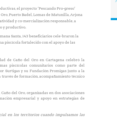
ctivas, el proyecto ‘Pescando Pro-greso’
 Oro, Puerto Badel, Lomas de Matunilla, Arjona
iatividad y co-mercialización responsable, a
o y productivo.
emana Santa, 143 beneficiarios cele-braron la
a piscícola fortalecido con el apoyo de las
dad de Caño del Oro en Cartagena celebró la
emas piscícolas comunitarios como parte del
por Surtigas y su Fundación Promigas junto a la
 a través de formación, acompañamiento técnico
Caño del Oro, organizadas en dos asociaciones
mación empresarial y apoyo en estrategias de
ial en los territorios cuando impulsamos las