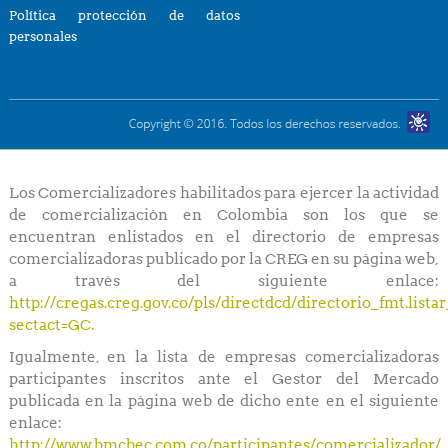
Política protección de datos
personales
Los Comercializadores habilitados para ejercer la actividad
de comercialización en Colombia son los que se
encuentran enlistados en el directorio de empresas
comercializadoras publicado por la CREG en su página web,
a través del siguiente enlace:
http://cregas.creg.gov.co/pls/directdcd/directorio_fmt.list
sectact=GC.
Igualmente, en la lista de empresas comercializadoras
participantes inscritos ante el Gestor del Mercado
publicada en la página web de dicho ente en el siguiente
enlace:
http://www.bmcbec.com.co/participantes/comercializador/.