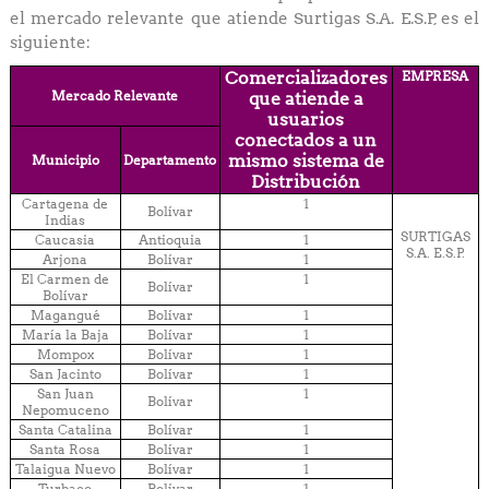
el mercado relevante que atiende Surtigas S.A. E.S.P, es el
siguiente:
Comercializadores
EMPRESA
Mercado Relevante
que atiende a
usuarios
conectados a un
mismo sistema de
Municipio
Departamento
Distribución
Cartagena de
1
Bolívar
Indias
SURTIGAS
Caucasia
Antioquia
1
S.A. E.S.P.
Arjona
Bolívar
1
El Carmen de
1
Bolívar
Bolívar
Magangué
Bolívar
1
María la Baja
Bolívar
1
Mompox
Bolívar
1
San Jacinto
Bolívar
1
San Juan
1
Bolívar
Nepomuceno
Santa Catalina
Bolívar
1
Santa Rosa
Bolívar
1
Talaigua Nuevo
Bolívar
1
Turbaco
Bolívar
1