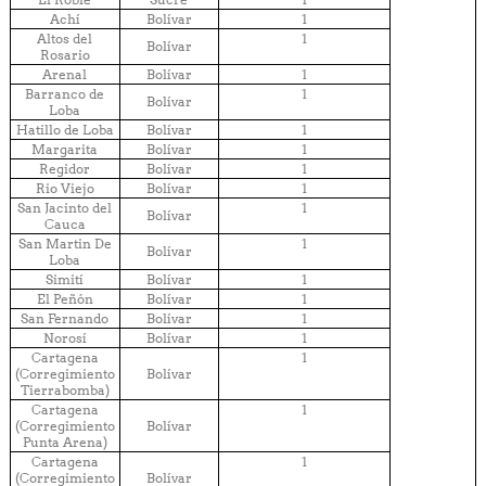
Achí
Bolívar
1
Altos del
1
Bolívar
Rosario
Arenal
Bolívar
1
Barranco de
1
Bolívar
Loba
Hatillo de Loba
Bolívar
1
Margarita
Bolívar
1
Regidor
Bolívar
1
Rio Viejo
Bolívar
1
San Jacinto del
1
Bolívar
Cauca
San Martin De
1
Bolívar
Loba
Simití
Bolívar
1
El Peñón
Bolívar
1
San Fernando
Bolívar
1
Norosí
Bolívar
1
Cartagena
1
(Corregimiento
Bolívar
Tierrabomba)
Cartagena
1
(Corregimiento
Bolívar
Punta Arena)
Cartagena
1
(Corregimiento
Bolívar