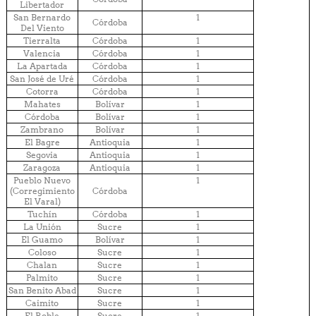
Libertador
San Bernardo
1
Córdoba
Del Viento
Tierralta
Córdoba
1
Valencia
Córdoba
1
La Apartada
Córdoba
1
San José de Uré
Córdoba
1
Cotorra
Córdoba
1
Mahates
Bolívar
1
Córdoba
Bolívar
1
Zambrano
Bolívar
1
El Bagre
Antioquia
1
Segovia
Antioquia
1
Zaragoza
Antioquia
1
Pueblo Nuevo
1
(Corregimiento
Córdoba
El Varal)
Tuchín
Córdoba
1
La Unión
Sucre
1
El Guamo
Bolívar
1
Coloso
Sucre
1
Chalan
Sucre
1
Palmito
Sucre
1
San Benito Abad
Sucre
1
Caimito
Sucre
1
El Roble
Sucre
1