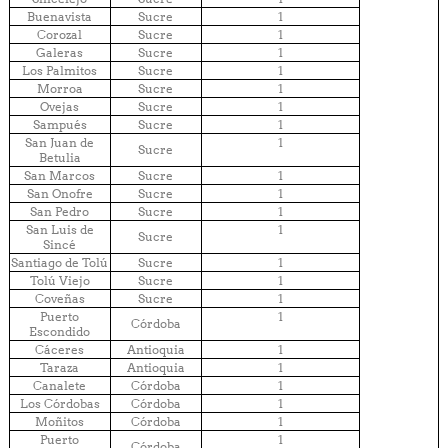
Buenavista
Sucre
1
Corozal
Sucre
1
Galeras
Sucre
1
Los Palmitos
Sucre
1
Morroa
Sucre
1
Ovejas
Sucre
1
Sampués
Sucre
1
San Juan de
1
Sucre
Betulia
San Marcos
Sucre
1
San Onofre
Sucre
1
San Pedro
Sucre
1
San Luis de
1
Sucre
Sincé
Santiago de Tolú
Sucre
1
Tolú Viejo
Sucre
1
Coveñas
Sucre
1
Puerto
1
Córdoba
Escondido
Cáceres
Antioquia
1
Taraza
Antioquia
1
Canalete
Córdoba
1
Los Córdobas
Córdoba
1
Moñitos
Córdoba
1
Puerto
1
Córdoba