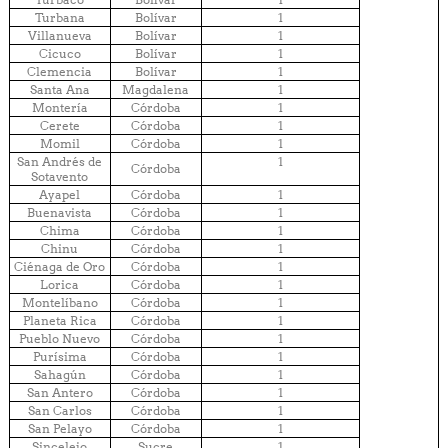
Turbana
Bolívar
1
Villanueva
Bolívar
1
Cicuco
Bolívar
1
Clemencia
Bolívar
1
Santa Ana
Magdalena
1
Montería
Córdoba
1
Cerete
Córdoba
1
Momil
Córdoba
1
San Andrés de
1
Córdoba
Sotavento
Ayapel
Córdoba
1
Buenavista
Córdoba
1
Chima
Córdoba
1
Chinu
Córdoba
1
Ciénaga de Oro
Córdoba
1
Lorica
Córdoba
1
Montelíbano
Córdoba
1
Planeta Rica
Córdoba
1
Pueblo Nuevo
Córdoba
1
Purísima
Córdoba
1
Sahagún
Córdoba
1
San Antero
Córdoba
1
San Carlos
Córdoba
1
San Pelayo
Córdoba
1
Sincelejo
Sucre
1