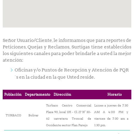
Señor Usuario/Cliente, le informamos que para reportes de
Peticiones, Quejas y Reclamos, Surtigas tiene establecidos
los siguientes canales para poder brindarle a usted la mejor
atención:
Oficinas y/o Puntos de Recepción y Atención de PQR
´s en la ciudad en la que Usted reside.
Población
Departamento
Dirección
Horario
Turbaco Centro Comercial
Lunes a jueves de 7:30
Plaza 90, local 135 - Cl. 27 N° 30-
AM A 4:00 PM y
TURBACO
Bolivar
62 carretera Troncal de
viernes de 7:30 am a
Occidente sector Plan Parejo
1:30 pm.