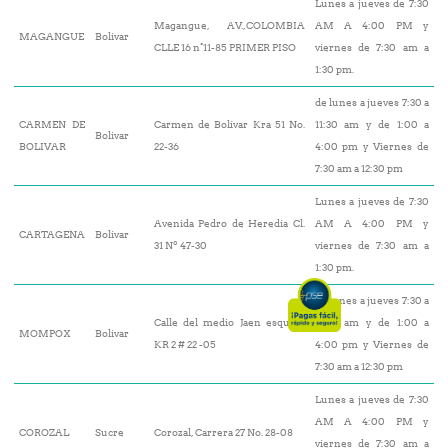
Lunes a jueves de 7:30
Magangue, AV.,COLOMBIA
AM A 4:00 PM y
MAGANGUE
Bolivar
CLLE 16 n°11-85 PRIMER PISO
viernes de 7:30 am a
1:30 pm.
de lunes a jueves 7:30 a
CARMEN DE
Carmen de Bolívar Kra 51 No.
11:30 am y de 1:00 a
Bolivar
BOLIVAR
22-36
4:00 pm y Viernes de
7:30 am a 12:30 pm
Lunes a jueves de 7:30
Avenida Pedro de Heredia Cl.
AM A 4:00 PM y
CARTAGENA
Bolivar
31 Nº 47-30
viernes de 7:30 am a
1:30 pm.
de lunes a jueves 7:30 a
Calle del medio Jaen esquina
11:30 am y de 1:00 a
MOMPOX
Bolivar
KR 2 # 22 -05
4:00 pm y Viernes de
7:30 am a 12:30 pm
Lunes a jueves de 7:30
AM A 4:00 PM y
COROZAL
Sucre
Corozal, Carrera 27 No. 28-08
viernes de 7:30 am a