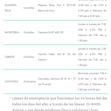
PLANETA
Planeta Rica, Cra 9 N°17-85
11:30 am y de 1:00 a
Cordoba
RICA
Barrio la cruz
4:00 pm y Viernes de
7:30 am a 12:30 pm
Lunes a jueves de 7:30
AM A 4:00 PM y
MONTERIA
Cordoba
Carrera 14 Nº 48C-55
viernes de 7:30 am a
1:30 pm.
Lunes a jueves de 7:30
Cerete, Calle 13A # 10- 88
AM A 4:00 PM y
CERETE
Cordoba
Centro
viernes de 7:30 am a
1:30 pm.
de lunes a jueves 7:30 a
Caucasia, Carrera 20 N. 13 - 77
11:30 am y de 1:00 a
CAUCASIA
Antioquia
La Troncal
4:00 pm y Viernes de
7:30 am a 12:30 pm
Líneas de emergencia que funcionan las 24 horas del día
todos los días del año: a través de las líneas: 01-8000-
910164 y 164 desde teléfonos fijos y celulares Claro,