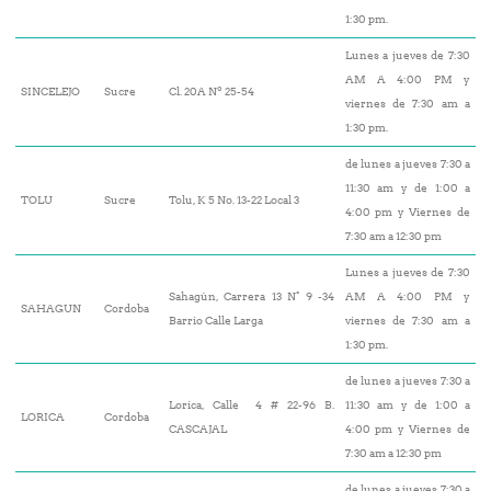
1:30 pm.
Lunes a jueves de 7:30
AM A 4:00 PM y
SINCELEJO
Sucre
Cl. 20A Nº 25-54
viernes de 7:30 am a
1:30 pm.
de lunes a jueves 7:30 a
11:30 am y de 1:00 a
TOLU
Sucre
Tolu, K 5 No. 13-22 Local 3
4:00 pm y Viernes de
7:30 am a 12:30 pm
Lunes a jueves de 7:30
Sahagún, Carrera 13 N° 9 -34
AM A 4:00 PM y
SAHAGUN
Cordoba
Barrio Calle Larga
viernes de 7:30 am a
1:30 pm.
de lunes a jueves 7:30 a
Lorica, Calle 4 # 22-96 B.
11:30 am y de 1:00 a
LORICA
Cordoba
CASCAJAL
4:00 pm y Viernes de
7:30 am a 12:30 pm
de lunes a jueves 7:30 a