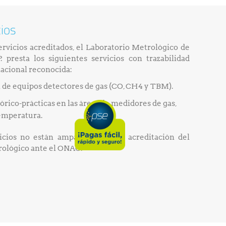
cios
servicios acreditados, el Laboratorio Metrológico de
.P. presta los siguientes servicios con trazabilidad
nacional reconocida:
 de equipos detectores de gas (CO, CH4 y TBM).
eórico-prácticas en las áreas de medidores de gas,
emperatura.
vicios no están amparados por la acreditación del
rológico ante el ONAC.