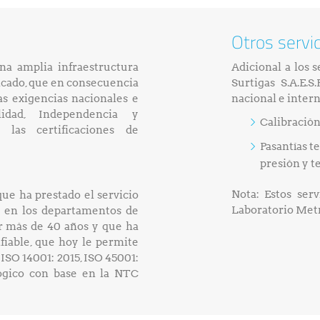
Otros servi
na amplia infraestructura
Adicional a los 
ficado, que en consecuencia
Surtigas S.A.E.S
as exigencias nacionales e
nacional e inter
lidad, Independencia y
Calibración
 las certificaciones de
Pasantías t
presión y t
Nota: Estos ser
ue ha prestado el servicio
Laboratorio Met
l en los departamentos de
or más de 40 años y que ha
fiable, que hoy le permite
 ISO 14001: 2015, ISO 45001:
lógico con base en la NTC