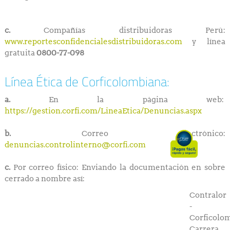
c.
Compañías distribuidoras Perú:
www.reportesconfidencialesdistribuidoras.com
y línea
gratuita
0800-77-098
Línea Ética de Corficolombiana:
a.
En la página web:
https://gestion.corfi.com/LineaEtica/Denuncias.aspx
b.
Correo electrónico:
denuncias.controlinterno@corfi.com
c.
Por correo físico: Enviando la documentación en sobre
cerrado a nombre así:
Contralor
-
Corficolo
Carrera