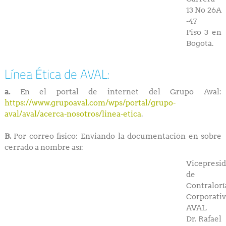
13 No 26A
-47
Piso 3 en
Bogotá.
Línea Ética de AVAL:
a.
En el portal de internet del Grupo Aval:
https://www.grupoaval.com/wps/portal/grupo-
aval/aval/acerca-nosotros/linea-etica
.
B.
Por correo físico: Enviando la documentación en sobre
cerrado a nombre así:
Vicepresi
de
Contralorí
Corporati
AVAL
Dr. Rafael